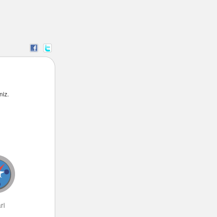
niz.
ri