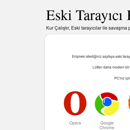
Eski Tarayıcı
Kur Çalıştır, Eski tarayıcılar ile savaşma p
Erişmek istediğiniz sayfaya eski tar
Lütfen daha modern bir t
PC
'niz iç
Opera
Google
Chrome