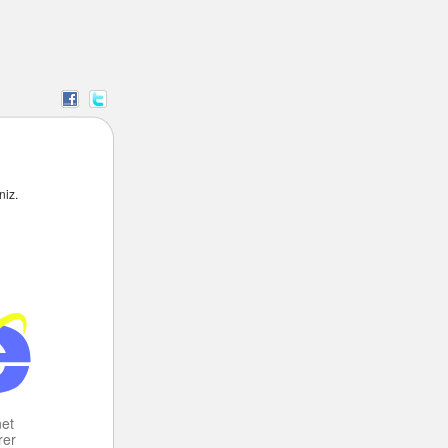
niz.
net
rer