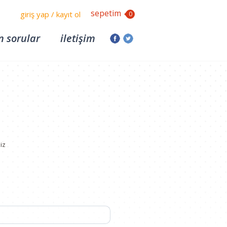
sepetim
giriş yap / kayıt ol
0
n sorular
iletişim
iz