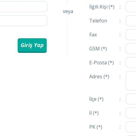
İlgili Kişi (*)
:
veya
Telefon
:
Fax
:
GSM (*)
:
E-Posta (*)
:
Adres (*)
:
İlçe (*)
:
İl (*)
:
PK (*)
: