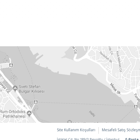
Site Kullanım Koşulları
Mesafeli Satış Sözleş
İstiklal Cd. No:189/3 Beyoğlu / İstanbul
E-Posta 